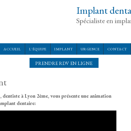
Implant denta
Spécialiste en impl
ACCUEIL
L'ÉQUIPE
IMPLANT
URGENCE
CONTACT
PRENDRE RDV EN LIGNE
nt
, dentiste à Lyon 2ème, vous présente une animation
'implant dentaire: